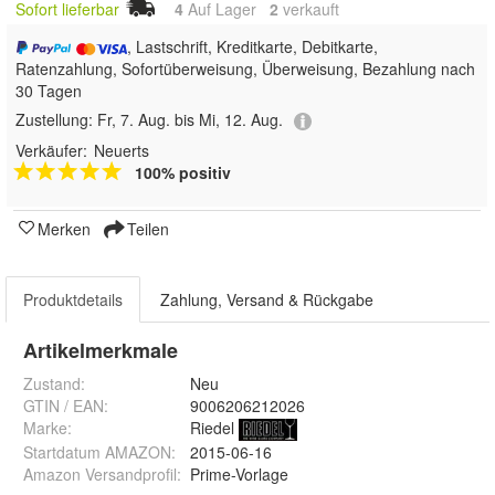
Sofort lieferbar
4
Auf Lager
2
 verkauft
, Lastschrift, Kreditkarte, Debitkarte,
Ratenzahlung, Sofortüberweisung, Überweisung, Bezahlung nach
30 Tagen
Zustellung:
Fr, 7. Aug. bis Mi, 12. Aug.
Verkäufer:
Neuerts
100% positiv
Merken
Teilen
Produktdetails
Zahlung, Versand & Rückgabe
Artikelmerkmale
Zustand:
Neu
GTIN / EAN:
9006206212026
Marke:
Riedel
Startdatum AMAZON
:
2015-06-16
Amazon Versandprofil
:
Prime-Vorlage