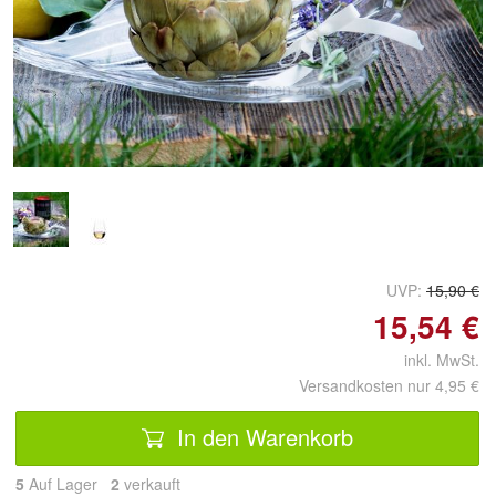
Doppelt antippen zum
vergrößern
UVP:
15,90 €
15,54 €
inkl. MwSt.
Versandkosten nur 4,95 €
In den Warenkorb
5
Auf Lager
2
 verkauft