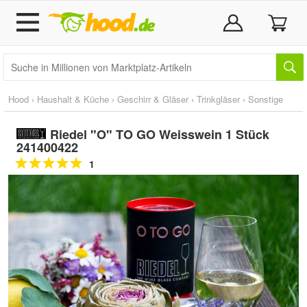
Hood
›
Haushalt & Küche
›
Geschirr & Gläser
›
Trinkgläser
›
Sonstige
Riedel "O" TO GO Weisswein 1 Stück
241400422
1