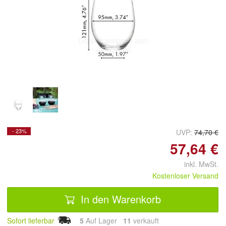
Doppelt antippen zum
vergrößern
- 23%
UVP:
74,70 €
57,64 €
inkl. MwSt.
Kostenloser Versand
In den Warenkorb
Sofort lieferbar
5
Auf Lager
11
 verkauft