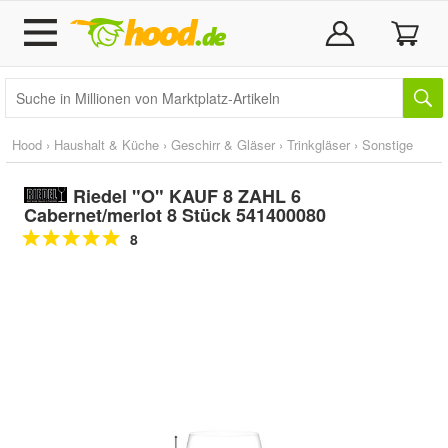
Hood
›
Haushalt & Küche
›
Geschirr & Gläser
›
Trinkgläser
›
Sonstige
Riedel "O" KAUF 8 ZAHL 6
Cabernet/merlot 8 Stück 541400080
8