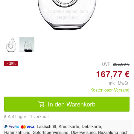
Doppelt antippen zum
vergrößern
- 29%
UVP:
235,00 €
167,77 €
inkl. MwSt.
Kostenloser Versand
In den Warenkorb
5
Auf Lager
1
 verkauft
, Lastschrift, Kreditkarte, Debitkarte,
Ratenzahlung, Sofortüberweisung, Überweisung, Bezahlung nach