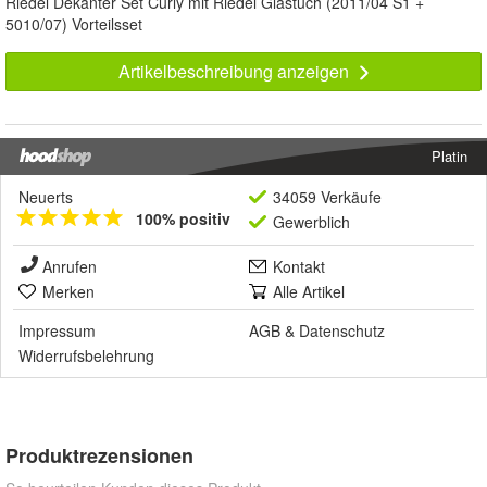
Riedel Dekanter Set Curly mit Riedel Glastuch (2011/04 S1 +
5010/07) Vorteilsset
Artikelbeschreibung anzeigen
Platin
Neuerts
34059 Verkäufe
100% positiv
Gewerblich
Anrufen
Kontakt
Merken
Alle Artikel
Impressum
AGB
&
Datenschutz
Widerrufsbelehrung
Produktrezensionen