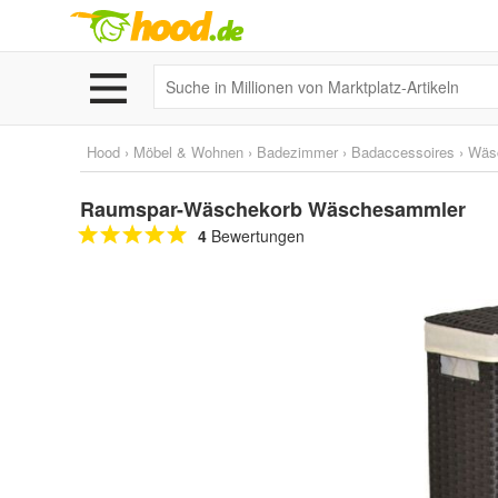
Hood
›
Möbel & Wohnen
›
Badezimmer
›
Badaccessoires
›
Wäs
Raumspar-Wäschekorb Wäschesammler
4
Bewertungen