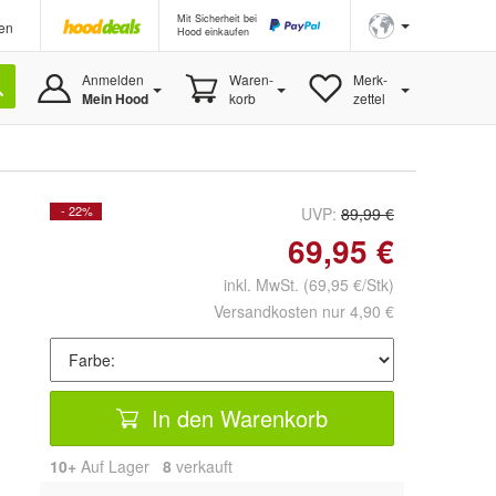
Mit Sicherheit bei
en
Hood einkaufen
Anmelden
Waren-
Merk-
Mein Hood
korb
zettel
- 22%
UVP:
89,99 €
69,95 €
inkl. MwSt.
(69,95 €/Stk)
Versandkosten nur 4,90 €
In den Warenkorb
10+
Auf Lager
8
 verkauft