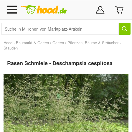
Hood
›
Baumarkt & Garten
›
Garten
›
Pflanzen, Bäume & Sträucher
›
Stauden
Rasen Schmiele - Deschampsia cespitosa