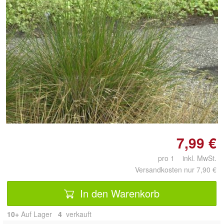
Doppelt antippen zum
vergrößern
7,99 €
pro 1 inkl. MwSt.
Versandkosten nur 7,90 €
In den Warenkorb
10+
Auf Lager
4
 verkauft