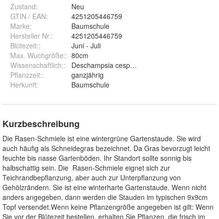
Zustand:
Neu
GTIN / EAN:
4251205446759
Marke:
Baumschule
Hersteller Nr.:
4251205446759
Blütezeit:
:
Juni - Juli
Max. Wuchgröße:
:
80cm
Wissenschaftlich:
:
Deschampsia cespitosa
Pflanzzeit:
:
ganzjährig
Herkunft
:
Baumschule
Kurzbeschreibung
Die Rasen-Schmiele ist eine wintergrüne Gartenstaude. Sie wird
auch häufig als Schneidegras bezeichnet. Da Gras bevorzugt leicht
feuchte bis nasse Gartenböden. Ihr Standort sollte sonnig bis
halbschattig sein. Die Rasen-Schmiele eignet sich zur
Teichrandbepflanzung, aber auch zur Unterpflanzung von
Gehölzrändern. Sie ist eine winterharte Gartenstaude. Wenn nicht
anders angegeben, dann werden die Stauden im typischen 9x9cm
Topf versendet.Wenn keine Pflanzengröße angegeben ist gilt: Wenn
Sie vor der Blütezeit bestellen, erhalten Sie Pflanzen, die frisch im