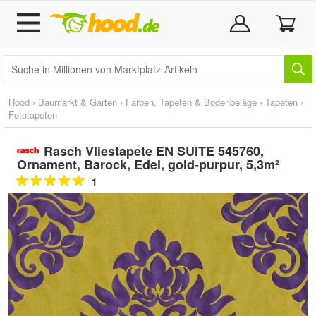
Hood
›
Baumarkt & Garten
›
Farben, Tapeten & Bodenbeläge
›
Tapeten
›
Fototapeten
Rasch Vliestapete EN SUITE 545760,
Ornament, Barock, Edel, gold-purpur, 5,3m²
1