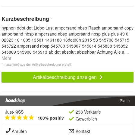
Kurzbeschreibung
*
hyphen ddot dot Liebe Lust ampersand nbsp Rasch ampersand copy
ampersand nbsp ampersand nbsp ampersand nbsp plus plus 49 0
02323 10 1005 13501 1461180 16dot00h 2015 53 545708 545715
545722 ampersand nbsp 545760 545807 545814 545838 545852
545869 545906 545913 ab dot absolut abziehbar Achtung Alle al
...
Mehr
* maschinell aus der Artikelbeschreibung erstellt
Artikelbeschreibung anzeigen
Platin
Just-KiSS
238 Verkäufe
100% positiv
Gewerblich
Anrufen
Kontakt