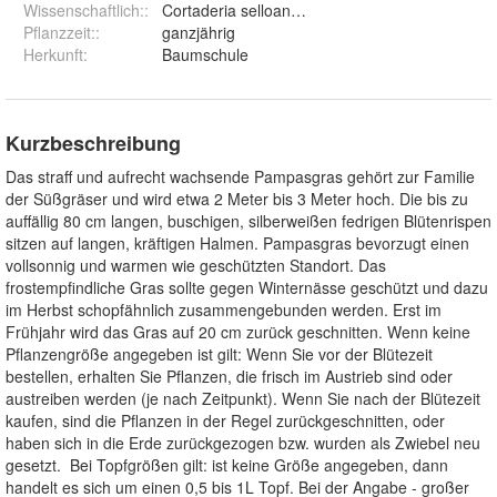
Wissenschaftlich:
:
Cortaderia selloana Evita
Pflanzzeit:
:
ganzjährig
Herkunft
:
Baumschule
Kurzbeschreibung
Das straff und aufrecht wachsende Pampasgras gehört zur Familie
der Süßgräser und wird etwa 2 Meter bis 3 Meter hoch. Die bis zu
auffällig 80 cm langen, buschigen, silberweißen fedrigen Blütenrispen
sitzen auf langen, kräftigen Halmen. Pampasgras bevorzugt einen
vollsonnig und warmen wie geschützten Standort. Das
frostempfindliche Gras sollte gegen Winternässe geschützt und dazu
im Herbst schopfähnlich zusammengebunden werden. Erst im
Frühjahr wird das Gras auf 20 cm zurück geschnitten. Wenn keine
Pflanzengröße angegeben ist gilt: Wenn Sie vor der Blütezeit
bestellen, erhalten Sie Pflanzen, die frisch im Austrieb sind oder
austreiben werden (je nach Zeitpunkt). Wenn Sie nach der Blütezeit
kaufen, sind die Pflanzen in der Regel zurückgeschnitten, oder
haben sich in die Erde zurückgezogen bzw. wurden als Zwiebel neu
gesetzt. Bei Topfgrößen gilt: ist keine Größe angegeben, dann
handelt es sich um einen 0,5 bis 1L Topf. Bei der Angabe - großer