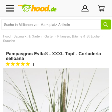
Hood
›
Baumarkt & Garten
›
Garten
›
Pflanzen, Bäume & Sträucher
›
Stauden
Pampasgras Evita® - XXXL Topf - Cortaderia
selloana
1