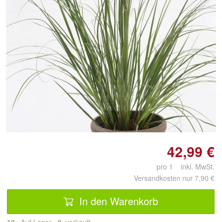
Doppelt antippen zum
vergrößern
42,99 €
pro 1 inkl. MwSt.
Versandkosten nur 7,90 €
In den Warenkorb
10+
Auf Lager
2
 verkauft