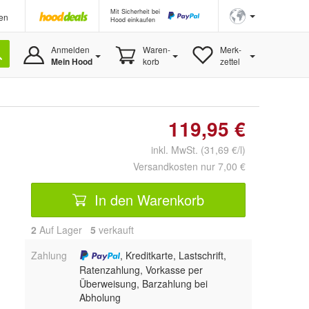
Mit Sicherheit bei
en
Hood einkaufen
Anmelden
Waren-
Merk-
Mein Hood
korb
zettel
119,95 €
inkl. MwSt. (31,69 €/l)
Versandkosten nur 7,00 €
In den Warenkorb
2
Auf Lager
5
 verkauft
Zahlung
, Kreditkarte, Lastschrift,
Ratenzahlung, Vorkasse per
Überweisung, Barzahlung bei
Abholung