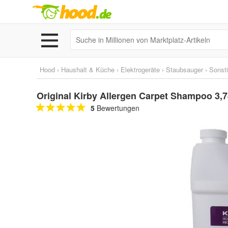
Hood
›
Haushalt & Küche
›
Elektrogeräte
›
Staubsauger
›
Sonst
Original Kirby Allergen Carpet Shampoo 3,
5
Bewertungen