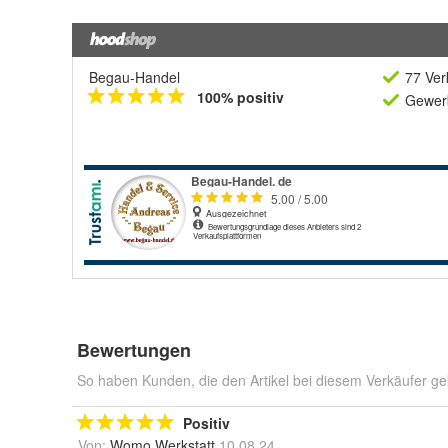
Begau-Handel
77 Ver
100% positiv
Gewerb
Bewertungen
So haben Kunden, die den Artikel bei diesem Verkäufer ge
Positiv
Von:
Womo Werkstatt
10.08.24