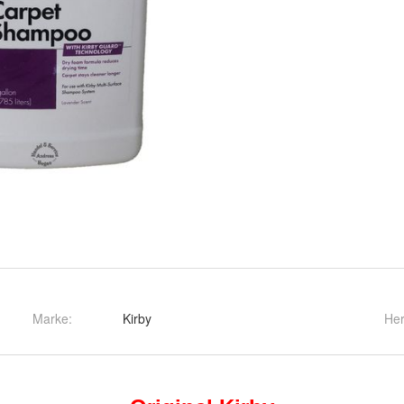
Marke:
Kirby
Her