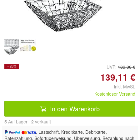
Doppelt antippen zum
vergrößern
- 26%
UVP:
189,00 €
139,11 €
inkl. MwSt.
Kostenloser Versand
In den Warenkorb
5
Auf Lager
2
 verkauft
, Lastschrift, Kreditkarte, Debitkarte,
Ratenzahlung, Sofortüberweisung, Überweisung, Bezahlung nach