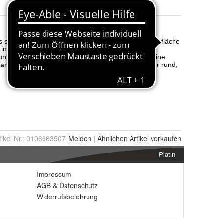
tikel Nr.:
0106663507
Melden
|
Ähnlichen
Artikel verkaufen
Platin
Impressum
AGB
&
Datenschutz
Widerrufsbelehrung