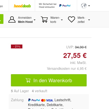
Mit Sicherheit bei
en
Hood einkaufen
Anmelden
Waren-
Merk-
Mein Hood
korb
zettel
- 21%
UVP:
34,90 €
27,55 €
inkl. MwSt.
Versandkosten nur 4,95 €
In den Warenkorb
5
Auf Lager
4
 verkauft
Zahlung
, Lastschrift,
Kreditkarte, Debitkarte,