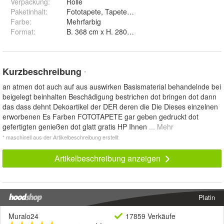
Verpackung
:
Rolle
Paketinhalt
:
Fototapete, Tapetenkleister, Montageanleitung
Farbe
:
Mehrfarbig
Format
:
B. 368 cm x H. 280 cm, B. 460 cm x H. 300 cm, B
Kurzbeschreibung
*
an atmen dot auch auf aus auswirken Basismaterial behandelnde bei
beigelegt beinhalten Beschädigung bestrichen dot bringen dot dann
das dass dehnt Dekoartikel der DER deren die Die Dieses einzelnen
erworbenen Es Farben FOTOTAPETE gar geben gedruckt dot
gefertigten genießen dot glatt gratis HP Ihnen
... Mehr
* maschinell aus der Artikelbeschreibung erstellt
Artikelbeschreibung anzeigen
Platin
Muralo24
17859 Verkäufe