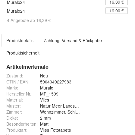
16,39 €
Muralo24
16,90 €
Muralo24
4 Angebote ab 16,39 €
Produktdetails
Zahlung, Versand & Rückgabe
Produktsicherheit
Artikelmerkmale
Zustand:
Neu
GTIN / EAN:
5904049227983
Marke:
Muralo
Hersteller Nr.:
MF_1599
Material
:
Vlies
Muster
:
Natur Meer Landschaft Himmel Wolken Sonne
Zimmer
:
Wohnzimmer, Schlafzimmer, Arbeitszimmer, Ess
Dicke
:
2 mm
Besonderheiten
:
Matt
Produktart
:
Vlies Fototapete