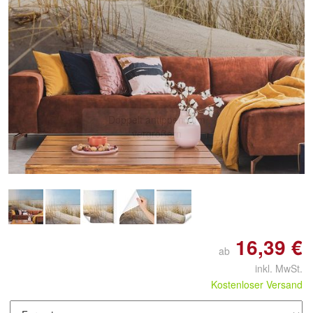
Doppelt antippen zum
vergrößern
16,39 €
ab
inkl. MwSt.
Kostenloser Versand