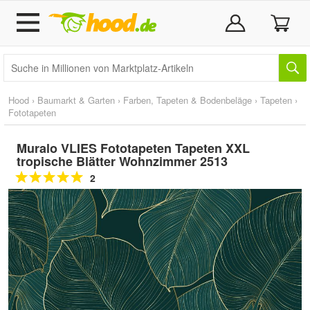
Hood
›
Baumarkt & Garten
›
Farben, Tapeten & Bodenbeläge
›
Tapeten
›
Fototapeten
Muralo VLIES Fototapeten Tapeten XXL
tropische Blätter Wohnzimmer 2513
2