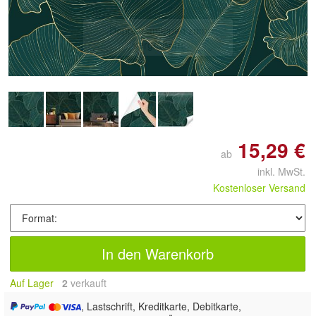
Doppelt antippen zum
vergrößern
15,29 €
ab
inkl. MwSt.
Kostenloser Versand
In den Warenkorb
Auf Lager
2
 verkauft
, Lastschrift, Kreditkarte, Debitkarte,