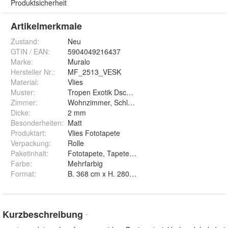
Produktsicherheit
Artikelmerkmale
Zustand:
Neu
GTIN / EAN:
5904049216437
Marke:
Muralo
Hersteller Nr.:
MF_2513_VESK
Material
:
Vlies
Muster
:
Tropen Exotik Dschungel Blumen Pflanzen Natur
Zimmer
:
Wohnzimmer, Schlafzimmer, Arbeitszimmer, Ess
Dicke
:
2 mm
Besonderheiten
:
Matt
Produktart
:
Vlies Fototapete
Verpackung
:
Rolle
Paketinhalt
:
Fototapete, Tapetenkleister, Montageanleitung
Farbe
:
Mehrfarbig
Format
:
B. 368 cm x H. 280 cm, B. 460 cm x H. 300 cm, B
Kurzbeschreibung
*