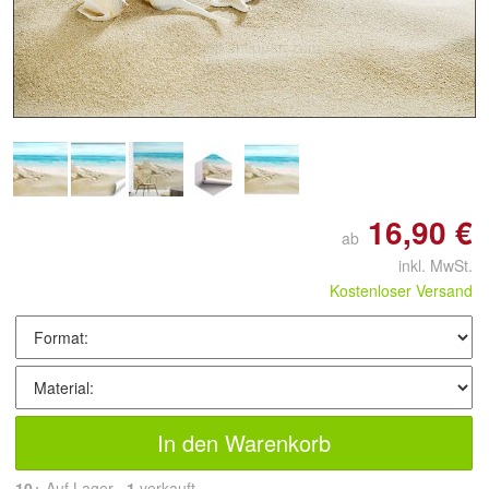
Doppelt antippen zum
vergrößern
16,90 €
ab
inkl. MwSt.
Kostenloser Versand
In den Warenkorb
10+
Auf Lager
1
 verkauft