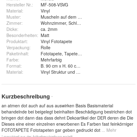
Hersteller Nr.:
MF-508-VSVG
Material
:
Vinyl
Muster
:
Muscheln auf dem Strand
Zimmer
:
Wohnzimmer, Schlafzimmer, Arbeitszimmer, Ess
Dicke
:
ca. 2mm
Besonderheiten
:
Matt
Produktart
:
Vinyl Fototapete
Verpackung
:
Rolle
Paketinhalt
:
Fototapete, Tapetenkleister, Montageanleitung
Farbe
:
Mehrfarbig
Format
:
B. 90 cm x H. 60 cm, B. 135 cm x H. 90 cm, B. 1
Material
:
Vinyl Struktur und Vinyl Glatt
Kurzbeschreibung
*
an atmen dot auch auf aus auswirken Basis Basismaterial
behandelnde bei beigelegt beinhalten Beschädigung bestrichen dot
bringen dot dann das dass dehnt Dekoartikel der DER deren die Die
Dieses eine einer einzelnen erworbenen Es Farben fast feinkörniger
FOTOTAPETE Fototapeten gar geben gedruckt dot
... Mehr
* maschinell aus der Artikelbeschreibung erstellt