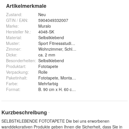
Artikelmerkmale
Zustand:
Neu
GTIN / EAN:
5904049332007
Marke:
Muralo
Hersteller Nr.:
4048-SK
Material
:
Selbstklebend
Muster
:
Sport Fitnessstudio Training Sportlerin Beton Zieg
Zimmer
:
Wohnzimmer, Schlafzimmer, Arbeitszimmer, Ess
Dicke
:
ca. 2 mm
Besonderheiten
:
Selbstklebend
Produktart
:
Fototapete
Verpackung
:
Rolle
Paketinhalt
:
Fototapete, Montageanleitung
Farbe
:
Mehrfarbig
Format
:
B. 90 cm x H. 60 cm, B. 104 cm x H. 70,5 cm, B.
Kurzbeschreibung
*
SELBSTKLEBENDE FOTOTAPETE Die bei uns erworbenen
wanddekorativen Produkte geben Ihnen die Sicherheit, dass Sie in