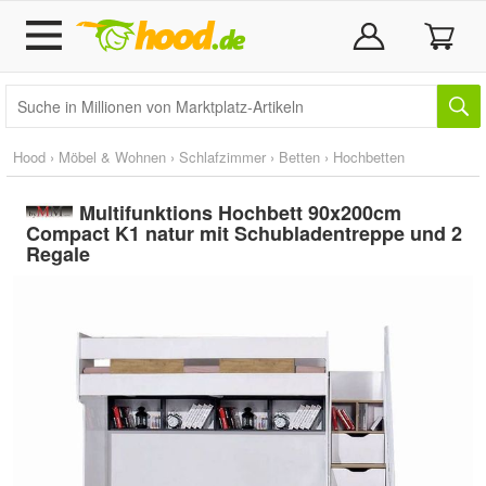
Hood
›
Möbel & Wohnen
›
Schlafzimmer
›
Betten
›
Hochbetten
Multifunktions Hochbett 90x200cm
Compact K1 natur mit Schubladentreppe und 2
Regale