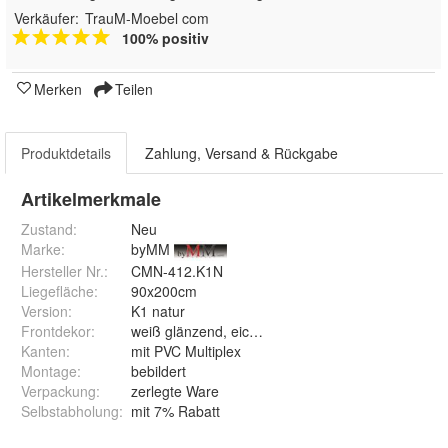
Verkäufer:
TrauM-Moebel com
100% positiv
Merken
Teilen
Produktdetails
Zahlung, Versand & Rückgabe
Artikelmerkmale
Zustand:
Neu
Marke:
byMM
Hersteller Nr.:
CMN-412.K1N
Liegefläche
:
90x200cm
Version
:
K1 natur
Frontdekor
:
weiß glänzend, eiche natur seidenmatt
Kanten
:
mit PVC Multiplex
Montage
:
bebildert
Verpackung
:
zerlegte Ware
Selbstabholung
:
mit 7% Rabatt