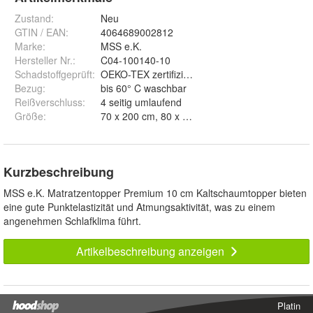
Zustand:
Neu
GTIN / EAN:
4064689002812
Marke:
MSS e.K.
Hersteller Nr.:
C04-100140-10
Schadstoffgeprüft
:
OEKO-TEX zertifiziert
Bezug
:
bis 60° C waschbar
Reißverschluss
:
4 seitig umlaufend
Größe
:
70 x 200 cm, 80 x 200 cm, 90 x 200 cm, 100 x 
Kurzbeschreibung
MSS e.K. Matratzentopper Premium 10 cm Kaltschaumtopper bieten
eine gute Punktelastizität und Atmungsaktivität, was zu einem
angenehmen Schlafklima führt.
Artikelbeschreibung anzeigen
Platin