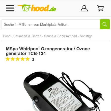
Hood
›
Baumarkt & Garten
›
Sauna & Schwimmbad
›
Sonstige
MSpa Whirlpool Ozongenerator / Ozone
generator TCB-134
2