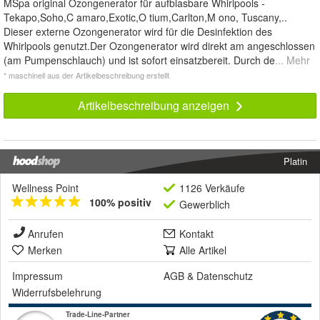
MSpa original Ozongenerator für aufblasbare Whirlpools -
Tekapo,Soho,C amaro,Exotic,O tium,Carlton,M ono, Tuscany,..
Dieser externe Ozongenerator wird für die Desinfektion des
Whirlpools genutzt.Der Ozongenerator wird direkt am angeschlossen
(am Pumpenschlauch) und ist sofort einsatzbereit. Durch de
... Mehr
* maschinell aus der Artikelbeschreibung erstellt
Artikelbeschreibung anzeigen
Platin
Wellness Point
1126 Verkäufe
100% positiv
Gewerblich
Anrufen
Kontakt
Merken
Alle Artikel
Impressum
AGB
&
Datenschutz
Widerrufsbelehrung