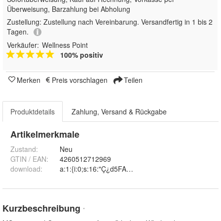
Überweisung, Barzahlung bei Abholung
Zustellung:
Zustellung nach Vereinbarung. Versandfertig in 1 bis 2
Tagen.
Verkäufer:
Wellness Point
100% positiv
Merken
Preis vorschlagen
Teilen
Produktdetails
Zahlung, Versand & Rückgabe
Artikelmerkmale
Zustand:
Neu
GTIN / EAN:
4260512712969
download
:
a:1:{i:0;s:16:"Ç¿d5FAå´?RTRï¿½";}
Kurzbeschreibung
*