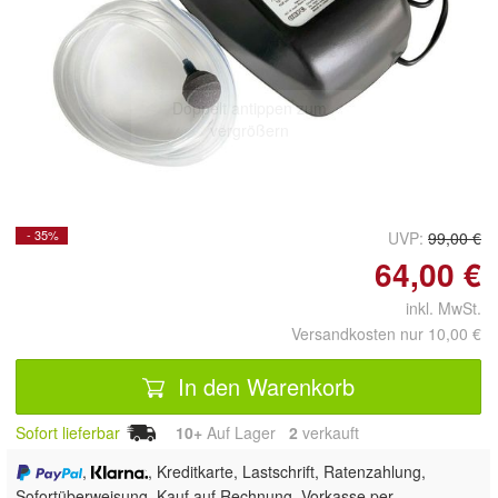
Doppelt antippen zum
vergrößern
- 35%
UVP:
99,00 €
64,00 €
inkl. MwSt.
Versandkosten nur 10,00 €
In den Warenkorb
Sofort lieferbar
10+
Auf Lager
2
 verkauft
,
, Kreditkarte, Lastschrift, Ratenzahlung,
Sofortüberweisung,
Kauf auf Rechnung, Vorkasse per