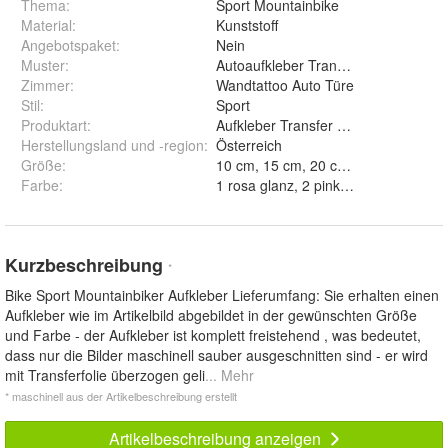
Thema
:
Sport Mountainbike
Material
:
Kunststoff
Angebotspaket
:
Nein
Muster
:
Autoaufkleber Transferaufkleber
Zimmer
:
Wandtattoo Auto Türe
Stil
:
Sport
Produktart
:
Aufkleber Transfer Abziebild
Herstellungsland und -region
:
Österreich
Größe
:
10 cm, 15 cm, 20 cm und 25 cm
Farbe
:
Kurzbeschreibung
*
Bike Sport Mountainbiker Aufkleber Lieferumfang: Sie erhalten einen
Aufkleber wie im Artikelbild abgebildet in der gewünschten Größe
und Farbe - der Aufkleber ist komplett freistehend , was bedeutet,
dass nur die Bilder maschinell sauber ausgeschnitten sind - er wird
mit Transferfolie überzogen geli
... Mehr
* maschinell aus der Artikelbeschreibung erstellt
Artikelbeschreibung anzeigen