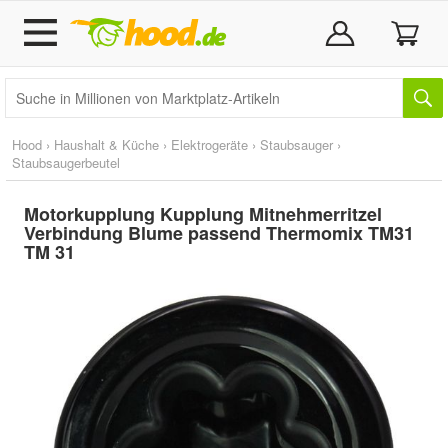
Hood
›
Haushalt & Küche
›
Elektrogeräte
›
Staubsauger
›
Staubsaugerbeutel
Motorkupplung Kupplung Mitnehmerritzel
Verbindung Blume passend Thermomix TM31
TM 31