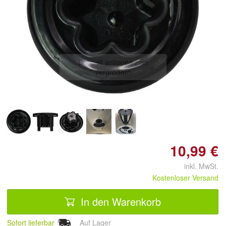
Doppelt antippen zum
vergrößern
10,99 €
inkl. MwSt.
Kostenloser Versand
In den Warenkorb
Sofort lieferbar
Auf Lager