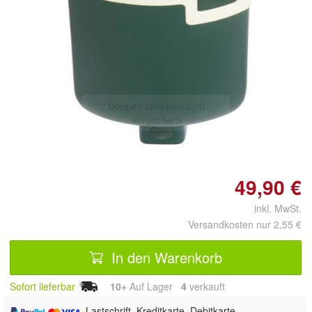
Doppelt antippen zum
vergrößern
49,90 €
inkl. MwSt.
Versandkosten nur 2,55 €
In den Warenkorb
Sofort lieferbar
10+
Auf Lager
4
 verkauft
, Lastschrift, Kreditkarte, Debitkarte,