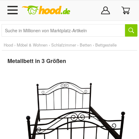
Hood
›
Möbel & Wohnen
›
Schlafzimmer
›
Betten
›
Bettgestelle
Metallbett in 3 Größen