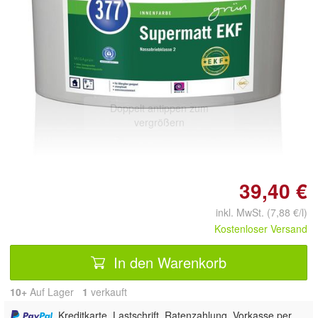
Doppelt antippen zum
vergrößern
39,40 €
inkl. MwSt. (7,88 €/l)
Kostenloser Versand
In den Warenkorb
10+
Auf Lager
1
 verkauft
, Kreditkarte, Lastschrift, Ratenzahlung, Vorkasse per