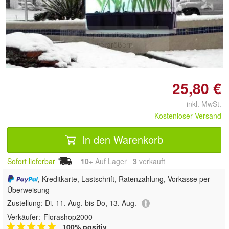
Doppelt antippen zum
vergrößern
25,80 €
inkl. MwSt.
Kostenloser Versand
In den Warenkorb
Sofort lieferbar
10+
Auf Lager
3
 verkauft
, Kreditkarte, Lastschrift, Ratenzahlung, Vorkasse per
Überweisung
Zustellung:
Di, 11. Aug. bis Do, 13. Aug.
Verkäufer:
Florashop2000
100% positiv