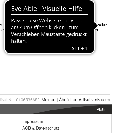
tikel Nr.:
0106536652
Melden
|
Ähnlichen
Artikel verkaufen
Platin
Impressum
AGB
&
Datenschutz