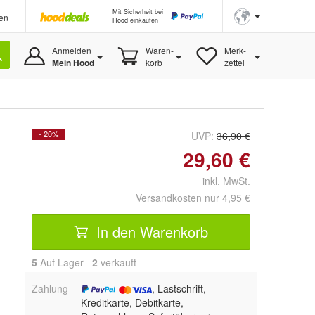
Mit Sicherheit bei
en
Hood einkaufen
Anmelden
Waren-
Merk-
Mein Hood
korb
zettel
- 20%
UVP:
36,90 €
29,60 €
inkl. MwSt.
Versandkosten nur 4,95 €
In den Warenkorb
5
Auf Lager
2
 verkauft
Zahlung
, Lastschrift,
Kreditkarte, Debitkarte,