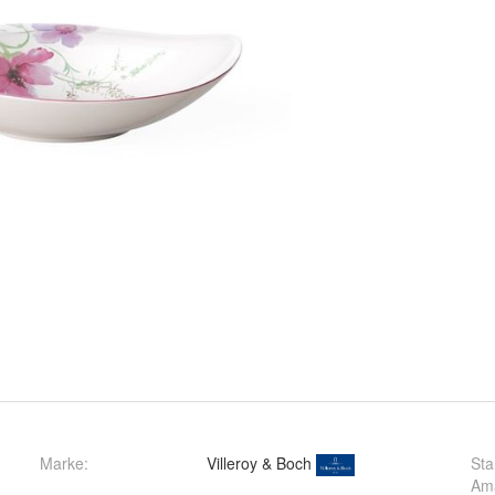
Marke:
Villeroy & Boch
St
Ama