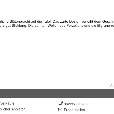
Ar
Verkäufe
06222-7732838
lich
er Anbieter
Frage stellen