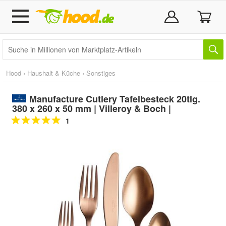
Hood
›
Haushalt & Küche
›
Sonstiges
Manufacture Cutlery Tafelbesteck 20tlg.
380 x 260 x 50 mm | Villeroy & Boch |
1