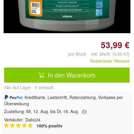
Doppelt antippen zum
vergrößern
53,99 €
pro Stück inkl. MwSt. (4,50 €/l)
Kostenloser Versand
In den Warenkorb
10+
Auf Lager
1
 verkauft
, Kreditkarte, Lastschrift, Ratenzahlung, Vorkasse per
Überweisung
Zustellung:
Mi, 12. Aug. bis Di, 18. Aug.
Verkäufer:
Dabo24
100% positiv