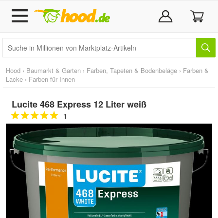
Hood
›
Baumarkt & Garten
›
Farben, Tapeten & Bodenbeläge
›
Farben &
Lacke
›
Farben für Innen
Lucite 468 Express 12 Liter weiß
1