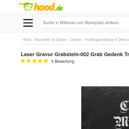
Hood
›
Baumarkt & Garten
›
Garten
›
Außengestaltung & Dekora
Laser Gravur Grabstein-002 Grab Gedenk T
1
Bewertung