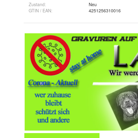
Zustand:
Neu
GTIN / EAN:
4251256310016