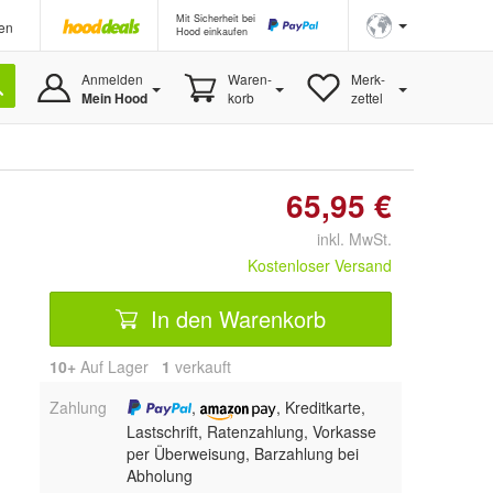
Mit Sicherheit bei
en
Hood einkaufen
Anmelden
Waren-
Merk-
Mein Hood
korb
zettel
65,95 €
inkl. MwSt.
Kostenloser Versand
In den Warenkorb
10+
Auf Lager
1
 verkauft
Zahlung
,
, Kreditkarte,
Lastschrift, Ratenzahlung, Vorkasse
per Überweisung, Barzahlung bei
Abholung