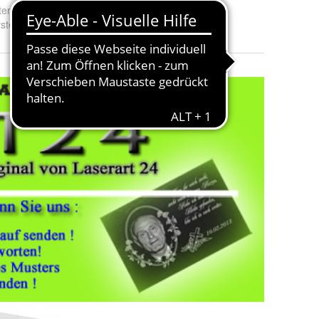
erial
:
Schiefer
stellungsland und -region
:
Deutschland