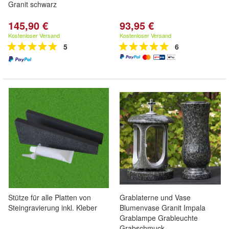
Granit schwarz
145,90 €
93,95 €
Kostenloser Versand
Kostenloser Versand
5
6
Stütze für alle Platten von
Grablaterne und Vase
Steingravierung inkl. Kleber
Blumenvase Granit Impala
Grablampe Grableuchte
Grabschmuck