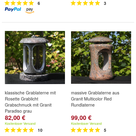
6
3
klassische Grablaterne mit
massive Grablaterne aus
Rosette Grablicht
Granit Multicolor Red
Grabschmuck mit Granit
Rundlaterne
Paradiso grau
82,00 €
99,00 €
Kostenloser Versand
Kostenloser Versand
10
5