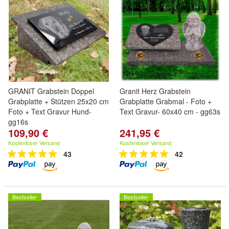
GRANIT Grabstein Doppel
Granit Herz Grabstein
Grabplatte + Stützen 25x20 cm
Grabplatte Grabmal - Foto +
Foto + Text Gravur Hund-
Text Gravur- 60x40 cm - gg63s
gg16s
109,90 €
241,95 €
Kostenloser Versand
Kostenloser Versand
43
42
Bestseller
Bestseller