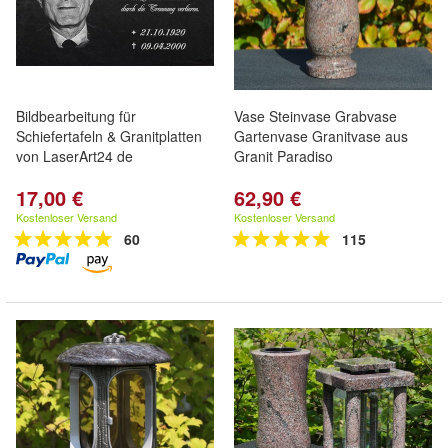
Bildbearbeitung für
Vase Steinvase Grabvase
Schiefertafeln & Granitplatten
Gartenvase Granitvase aus
von LaserArt24 de
Granit Paradiso
17,00 €
62,90 €
Kostenloser Versand
Kostenloser Versand
60
115