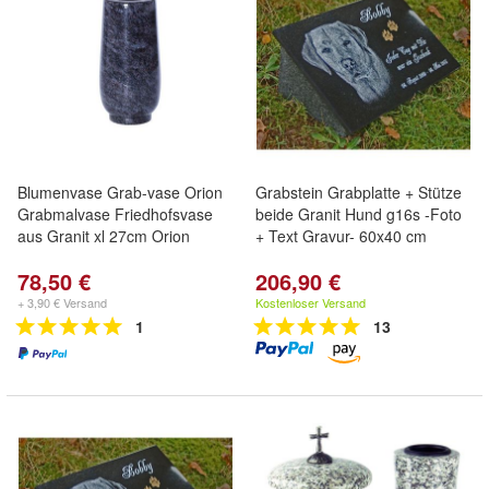
Blumenvase Grab-vase Orion
Grabstein Grabplatte + Stütze
Grabmalvase Friedhofsvase
beide Granit Hund g16s -Foto
aus Granit xl 27cm Orion
+ Text Gravur- 60x40 cm
78,50 €
206,90 €
+ 3,90 € Versand
Kostenloser Versand
1
13