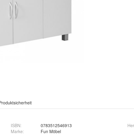
Produktsicherheit
ISBN:
0783512546913
Her
Marke:
Fun Möbel