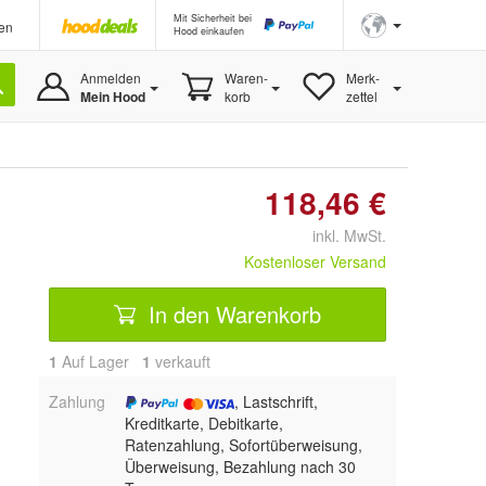
Mit Sicherheit bei
en
Hood einkaufen
Anmelden
Waren-
Merk-
Mein Hood
korb
zettel
118,46 €
inkl. MwSt.
Kostenloser Versand
In den Warenkorb
1
Auf Lager
1
 verkauft
Zahlung
, Lastschrift,
Kreditkarte, Debitkarte,
Ratenzahlung, Sofortüberweisung,
Überweisung, Bezahlung nach 30