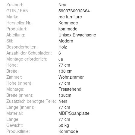
Zustand:
Neu
GTIN / EAN:
5903760932664
Marke:
roe furniture
Hersteller Nr.:
Kommode
Produktart
:
kommode
Abteilung
:
Unisex Erwachsene
Stil
:
Modern
Besonderheiten
:
Holz
Anzahl der Schubladen
:
6
Montage erforderlich
:
Ja
Höhe
:
77 cm
Breite
:
138 cm
Zimmer
:
Wohnzimmer
Höhe (innen)
:
77 cm
Montage
:
Freistehend
Breite (innen)
:
138cm
Zusätzlich benötigte Teile
:
Nein
Länge (innen)
:
77 cm
Material
:
MDF/Spanplatte
Länge
:
77 cm
Gewicht
:
50 kg
Produktlinie
:
Kommode