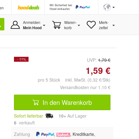
Mit Sicherheit bei
en
Hood einkaufen
Anmelden
Waren-
Merk-
Mein Hood
korb
zettel
- 11%
UVP:
1,79 €
1,59 €
pro 5 Stück inkl. MwSt. (0,32 €/Stk)
Versandkosten nur 1,10 €
In den Warenkorb
Sofort lieferbar
10+
Auf Lager
6
 verkauft
Zahlung
,
, Kreditkarte,