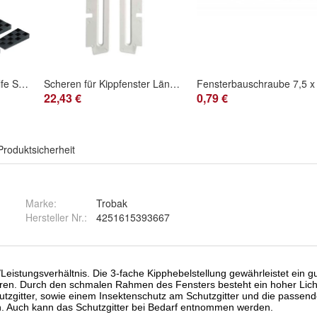
Montagekeile / Einbauhilfe Set mit 10 Stück
Scheren für Kippfenster Länge ca. 15 cm, 1 Paar
22,43 €
0,79 €
Produktsicherheit
Marke:
Trobak
Hersteller Nr.:
4251615393667