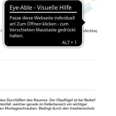
Fensterbauschraube 7,5 x 132 (T30)
Fenstergriff 1 Paar (Fensterknebel)
Wasserabdeckkappe Inhalt
17,83 €
10,93 €