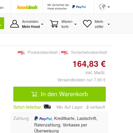
Mit Sicherheit bei
en
Hood einkaufen
Anmelden
Waren-
Merk-
Mein Hood
korb
zettel
Produktdatenblatt
|
Sicherheitsdatenblatt
164,83 €
inkl. MwSt.
Versandkosten nur 7,90 €
In den Warenkorb
Sofort lieferbar
10+
Auf Lager
2
 verkauft
Zahlung
, Kreditkarte, Lastschrift,
Ratenzahlung, Vorkasse per
Überweisung