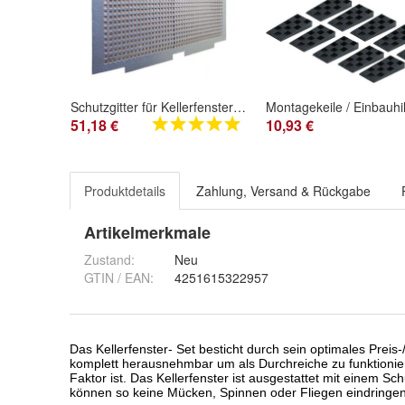
Schutzgitter für Kellerfenster mit Insektenschutz
51,18 €
10,93 €
Produktdetails
Zahlung, Versand & Rückgabe
Artikelmerkmale
Zustand:
Neu
GTIN / EAN:
4251615322957