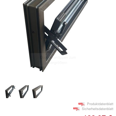
Doppelt antippen zum
vergrößern
Produktdatenblatt
Sicherheitsdatenblatt