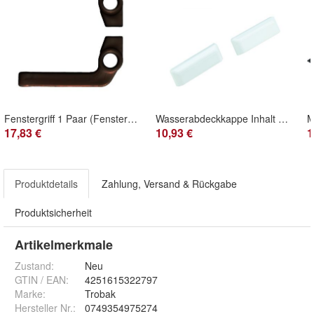
Fenstergriff 1 Paar (Fensterknebel)
Wasserabdeckkappe Inhalt 1 Paar
17,83 €
10,93 €
1
Produktdetails
Zahlung, Versand & Rückgabe
Produktsicherheit
Artikelmerkmale
Zustand:
Neu
GTIN / EAN:
4251615322797
Marke:
Trobak
Hersteller Nr.:
0749354975274