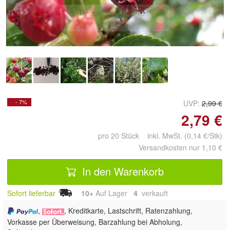
Doppelt antippen zum
vergrößern
- 7%
UVP:
2,99 €
2,79 €
pro 20 Stück inkl. MwSt. (0,14 €/Stk)
Versandkosten nur 1,10 €
In den Warenkorb
Sofort lieferbar
10+
Auf Lager
4
 verkauft
,
, Kreditkarte, Lastschrift, Ratenzahlung,
Vorkasse per Überweisung, Barzahlung bei Abholung,