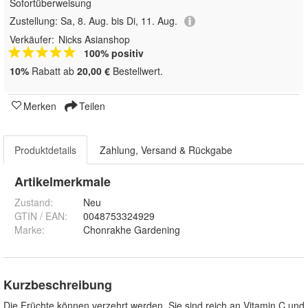
Sofortüberweisung
Zustellung:
Sa, 8. Aug. bis Di, 11. Aug.
Verkäufer:
Nicks Asianshop
100% positiv
10%
Rabatt ab
20,00 €
Bestellwert.
Merken
Teilen
Produktdetails
Zahlung, Versand & Rückgabe
Artikelmerkmale
Zustand:
Neu
GTIN / EAN:
0048753324929
Marke:
Chonrakhe Gardening
Kurzbeschreibung
Die Früchte können verzehrt werden. Sie sind reich an Vitamin C und