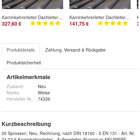
Kaminkehrerleiter Dachleiter Nr. 74320 Alu 5,60 m 20 Sprossen
Kaminkehrerleiter Dachleiter Nr. 74209 Alu 2,52m 9 Sprossen
327,60 €
141,75 €
3
Produktdetails
Zahlung, Versand & Rückgabe
Produktsicherheit
Artikelmerkmale
Zustand:
Neu
Marke:
Weise
Hersteller Nr.:
74326
Kurzbeschreibung
*
26 Sprossen, Neu, Rechnung, nach DIN 18160 - 5 EN 131 - Art. Nr.
74 32 6 Kaminkehrerleiter - Auflegeleiter Aluminium NEUWARE