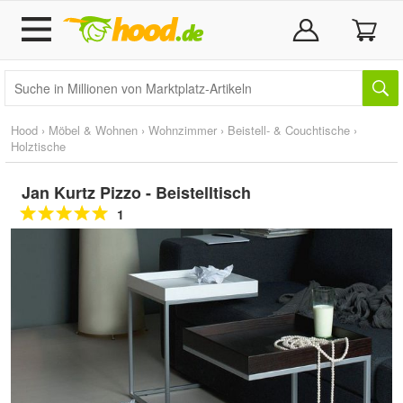
Hood
›
Möbel & Wohnen
›
Wohnzimmer
›
Beistell- & Couchtische
›
Holztische
Jan Kurtz Pizzo - Beistelltisch
1