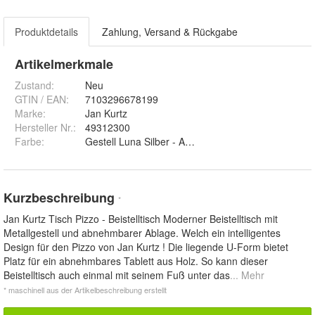
Produktdetails
Zahlung, Versand & Rückgabe
Artikelmerkmale
Zustand:
Neu
GTIN / EAN:
7103296678199
Marke:
Jan Kurtz
Hersteller Nr.:
49312300
Farbe
:
Gestell Luna Silber - Ablage Weiss, Gestell Luna Si
Kurzbeschreibung
*
Jan Kurtz Tisch Pizzo - Beistelltisch Moderner Beistelltisch mit
Metallgestell und abnehmbarer Ablage. Welch ein intelligentes
Design für den Pizzo von Jan Kurtz ! Die liegende U-Form bietet
Platz für ein abnehmbares Tablett aus Holz. So kann dieser
Beistelltisch auch einmal mit seinem Fuß unter das
... Mehr
* maschinell aus der Artikelbeschreibung erstellt