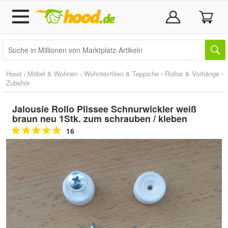
Hood
›
Möbel & Wohnen
›
Wohntextilien & Teppiche
›
Rollos & Vorhänge
›
Zubehör
Jalousie Rollo Plissee Schnurwickler weiß
braun neu 1Stk. zum schrauben / kleben
16