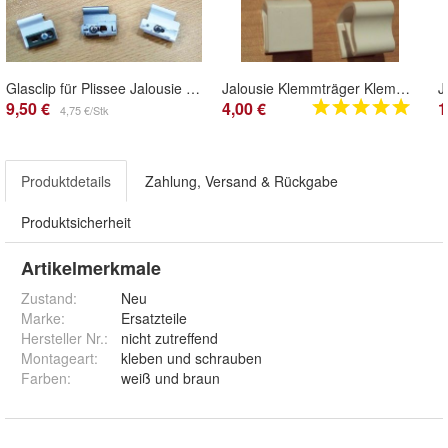
Glasclip für Plissee Jalousie Rollo Faltstores Faltrollo Montage ohne zu bohren
Jalousie Klemmträger Klemmhalter Klickhalter 2 Stk neu Montage ohne zu Bohren
9,50 €
4,00 €
1
4,75 €/Stk
Produktdetails
Zahlung, Versand & Rückgabe
Produktsicherheit
Artikelmerkmale
Zustand:
Neu
Marke:
Ersatzteile
Hersteller Nr.:
nicht zutreffend
Montageart
:
kleben und schrauben
Farben
:
weiß und braun