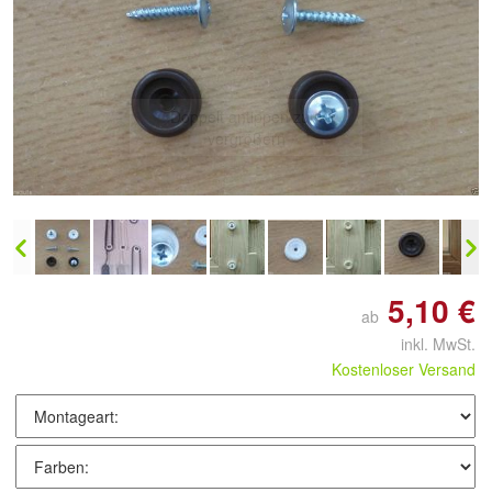
Doppelt antippen zum
vergrößern
5,10 €
ab
inkl. MwSt.
Kostenloser Versand