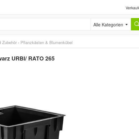
Verkauf
Alle Kategorien
d Zubehör
›
Pflanzkästen & Blumenkübel
warz URBI/ RATO 265