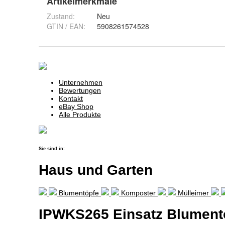
Artikelmerkmale
Zustand:
Neu
GTIN / EAN:
5908261574528