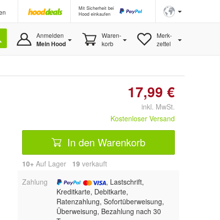
Mit Sicherheit bei
en
Hood einkaufen
Anmelden
Waren-
Merk-
Mein Hood
korb
zettel
17,99 €
inkl. MwSt.
Kostenloser Versand
In den Warenkorb
10+
Auf Lager
19
 verkauft
Zahlung
, Lastschrift,
Kreditkarte, Debitkarte,
Ratenzahlung, Sofortüberweisung,
Überweisung, Bezahlung nach 30