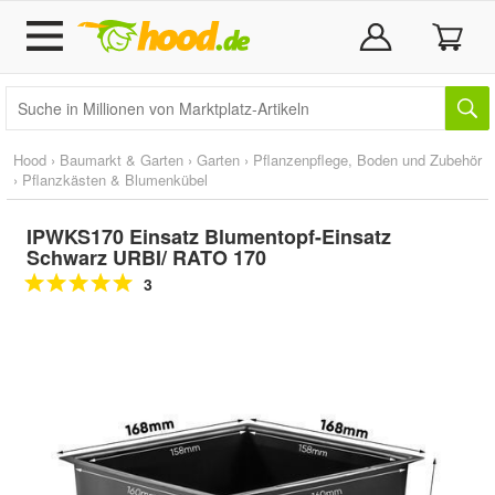
Hood
›
Baumarkt & Garten
›
Garten
›
Pflanzenpflege, Boden und Zubehör
›
Pflanzkästen & Blumenkübel
IPWKS170 Einsatz Blumentopf-Einsatz
Schwarz URBI/ RATO 170
3