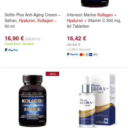
Softto Plus Anti-Aging Cream –
Intenson Marine
Kollagen
+
Safran,
Hyaluron
,
Kollagen
–
Hyaluron
+ Vitamin C 500 mg,
50 ml
90 Tabletten
16,90 €
16,42 €
(338,00 €/l)
Kostenloser Versand
40,64 €
+ 2,99 € Versand
- 60%