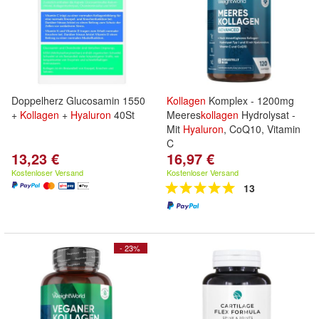
Doppelherz Glucosamin 1550
Kollagen
Komplex - 1200mg
+
Kollagen
+
Hyaluron
40St
Meeres
kollagen
Hydrolysat -
Mit
Hyaluron
, CoQ10, Vitamin
C
13,23 €
16,97 €
Kostenloser Versand
Kostenloser Versand
13
- 23%