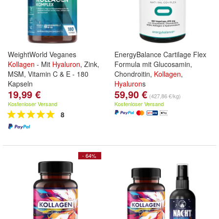
WeightWorld Veganes
EnergyBalance Cartilage Flex
Kollagen
- Mit
Hyaluron
, Zink,
Formula mit Glucosamin,
MSM, Vitamin C & E - 180
Chondroitin,
Kollagen
,
Kapseln
Hyaluron
s
19,99 €
59,90 €
(427,86 €/kg)
Kostenloser Versand
Kostenloser Versand
8
- 64%