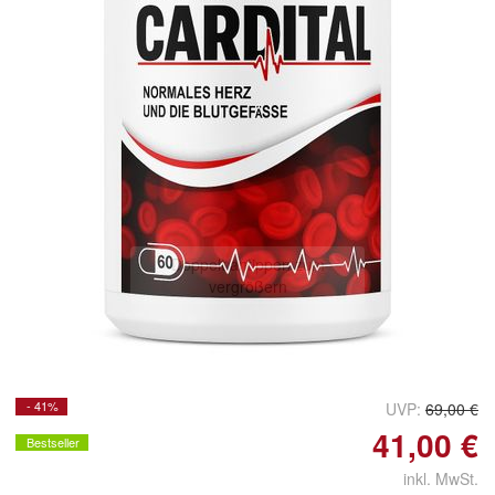
Doppelt antippen zum
vergrößern
- 41%
UVP:
69,00 €
41,00 €
Bestseller
inkl. MwSt.