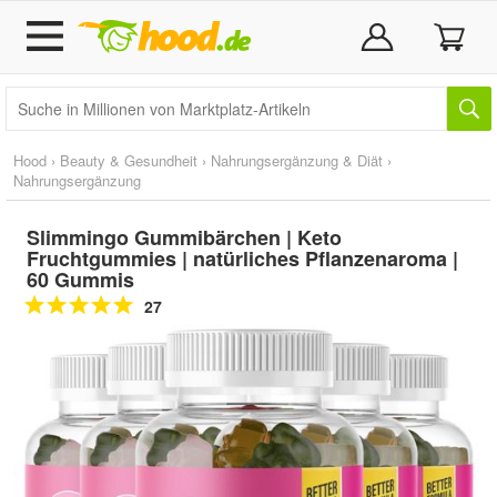
Hood
›
Beauty & Gesundheit
›
Nahrungsergänzung & Diät
›
Nahrungsergänzung
Slimmingo Gummibärchen | Keto
Fruchtgummies | natürliches Pflanzenaroma |
60 Gummis
27