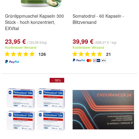
Grünlippmuschel Kapseln 300
Somatodrol - 60 Kapseln -
Stück - hoch konzentriert,
Blitzversand
EXVital
23,95 €
39,99 €
(133,06 €/kg)
(928,27 € / kg)
Kostenloser Versand
Kostenloser Versand
126
21
- 16%