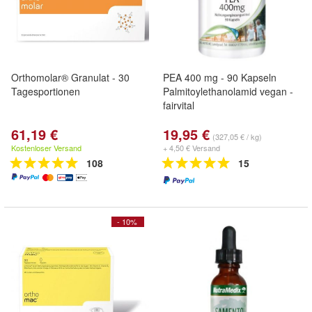
Orthomolar® Granulat - 30
PEA 400 mg - 90 Kapseln
Tagesportionen
Palmitoylethanolamid vegan -
fairvital
61,19 €
19,95 €
(327,05 € / kg)
Kostenloser Versand
+ 4,50 € Versand
108
15
- 10%