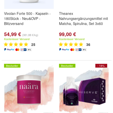
Vivolan Forte 500 - Kapseln -
Theanex
180Stück - Neu&OVP -
Nahrungsergänzungsmittel mit
Blitzversand
Matcha, Spirulina, Set 3x60
54,99 €
99,00 €
(381,88 €/kg)
Kostenloser Versand
Kostenloser Versand
25
36
Bestseller
Bestseller
- 14%