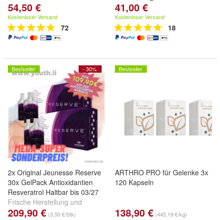
54,50 €
41,00 €
Kostenloser Versand
Kostenloser Versand
72
18
Bestseller
- 30%
Bestseller
2x Original Jeunesse Reserve
ARTHRO PRO für Gelenke 3x
30x GelPack Antioxidantien
120 Kapseln
Resveratrol Haltbar bis 03/27
Frische Herstellung und
209,90 €
138,90 €
Lieferung vom Jeunesse
(3,50 €/Stk)
(445,19 €/kg)