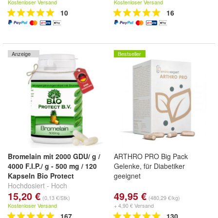
Global Käufer Velovita
Kostenloser Versand
Kostenloser Versand
INC./USA
10
16
Anzeige
Bestseller
Bromelain mit 2000 GDU/ g /
ARTHRO PRO Big Pack
4000 F.I.P./ g - 500 mg / 120
Gelenke, für Diabetiker
Kapseln Bio Protect
geeignet
Hochdosiert - Hoch
15,20 €
49,95 €
Bioverfügbar - Ohne
(0,13 €/Stk)
(480,29 €/kg)
Zusatzstoffe!! - Laborgetestet -
Kostenloser Versand
+ 4,90 € Versand
167
130