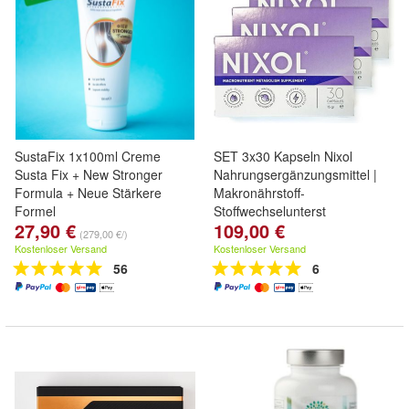
SustaFix 1x100ml Creme
SET 3x30 Kapseln Nixol
Susta Fix + New Stronger
Nahrungsergänzungsmittel |
Formula + Neue Stärkere
Makronährstoff-
Formel
Stoffwechselunterst
27,90 €
109,00 €
Pflanzlich. Natürlich. Wirksam
(279,00 €/)
Kostenloser Versand
Kostenloser Versand
56
6