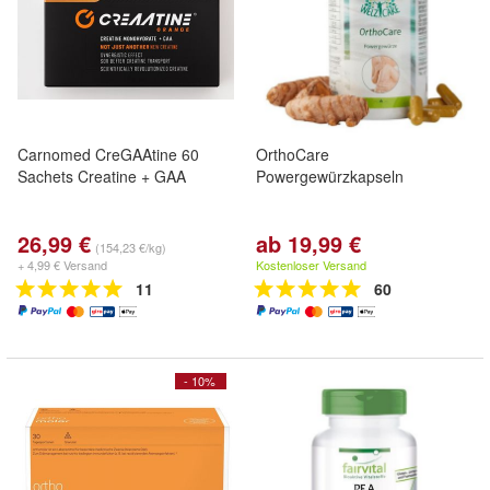
Carnomed CreGAAtine 60
OrthoCare
Sachets Creatine + GAA
Powergewürzkapseln
26,99 €
ab 19,99 €
(154,23 €/kg)
+ 4,99 € Versand
Kostenloser Versand
11
60
- 10%