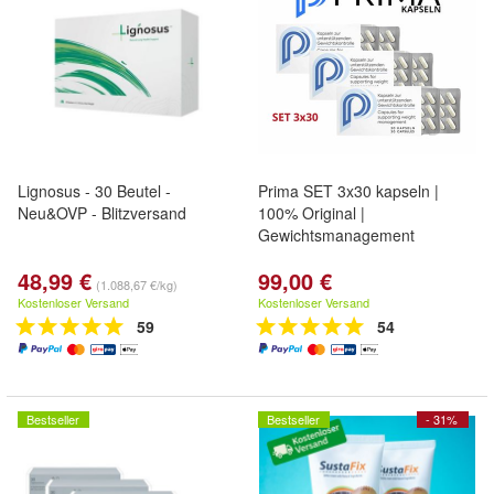
Lignosus - 30 Beutel -
Prima SET 3x30 kapseln |
Neu&OVP - Blitzversand
100% Original |
Gewichtsmanagement
48,99 €
99,00 €
(1.088,67 €/kg)
Kostenloser Versand
Kostenloser Versand
59
54
Bestseller
Bestseller
- 31%