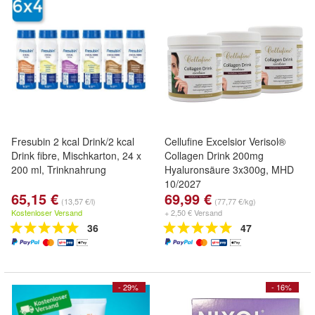
Fresubin 2 kcal Drink/2 kcal
Cellufine Excelsior Verisol®
Drink fibre, Mischkarton, 24 x
Collagen Drink 200mg
200 ml, Trinknahrung
Hyaluronsäure 3x300g, MHD
10/2027
65,15 €
69,99 €
(13,57 €/l)
(77,77 €/kg)
Kostenloser Versand
+ 2,50 € Versand
36
47
- 29%
- 16%