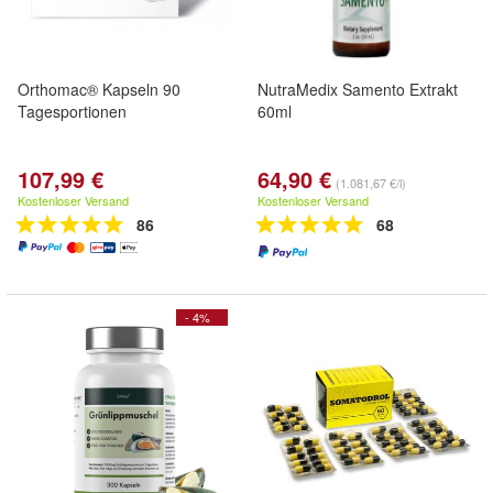
Orthomac® Kapseln 90
NutraMedix Samento Extrakt
Tagesportionen
60ml
107,99 €
64,90 €
(1.081,67 €/l)
Kostenloser Versand
Kostenloser Versand
86
68
- 4%