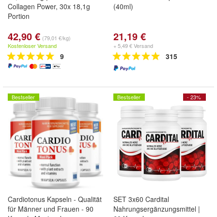
Collagen Power, 30x 18,1g
(40ml)
Portion
42,90 €
21,19 €
(79,01 €/kg)
Kostenloser Versand
+ 5,49 € Versand
9
315
Bestseller
Bestseller
- 23%
Cardiotonus Kapseln - Qualität
SET 3x60 Cardital
für Männer und Frauen - 90
Nahrungsergänzungsmittel |