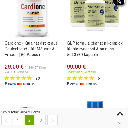
Cardione - Qualität direkt aus
GLP formula pflanzen komplex
Deutschland - für Männer &
für stoffwechsel & balance -
Frauen | 60 Kapseln
Set 3x60 kapseln
29,00 €
99,00 €
(1.260,87 €/kg)
+ 4,90 € Versand
Kostenloser Versand
73
5
22589 Artikel auf 471 Seiten
1
2
3