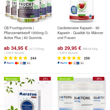
CB Fruchtgummis |
Cardiotensive Kapseln - 90
Pflanzenwirkstoff 1000mg O-
Kapseln - Qualität für Männer
Active Plus | 60 Gummis
und Frauen
ab 34,95 €
ab 29,95 €
(317,73 €/kg)
(998,33 €/kg)
+ 4,90 € Versand
+ 4,90 € Versand
244
256
Bestseller
- 25%
Bestseller
- 35%