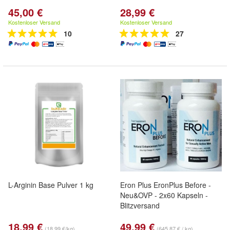
45,00 €
28,99 €
Kostenloser Versand
Kostenloser Versand
10
27
L-Arginin Base Pulver 1 kg
Eron Plus EronPlus Before -
Neu&OVP - 2x60 Kapseln -
Blitzversand
18,99 €
49,99 €
(18,99 €/kg)
(645,87 € / kg)