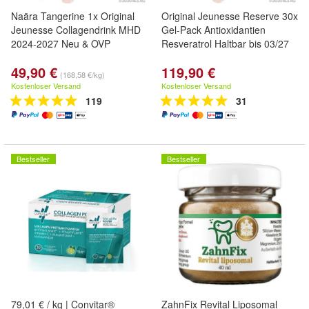
Naära Tangerine 1x Original
Original Jeunesse Reserve 30x
Jeunesse Collagendrink MHD
Gel-Pack Antioxidantien
2024-2027 Neu & OVP
Resveratrol Haltbar bis 03/27
49,90 €
119,90 €
(168,58 €/kg)
Kostenloser Versand
Kostenloser Versand
119
31
Bestseller
Bestseller
79,01 € / kg | Convitar®
ZahnFix Revital Liposomal