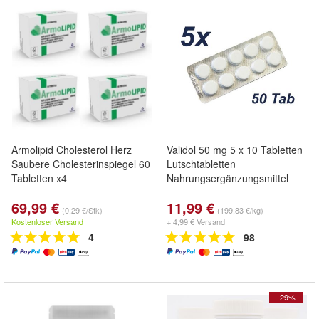
Armolipid Cholesterol Herz
Validol 50 mg 5 x 10 Tabletten
Saubere Cholesterinspiegel 60
Lutschtabletten
Tabletten x4
Nahrungsergänzungsmittel
69,99 €
11,99 €
(0,29 €/Stk)
(199,83 €/kg)
Kostenloser Versand
+ 4,99 € Versand
4
98
- 29%