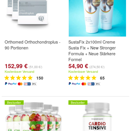
Orthomed Orthochondroplus -
SustaFix 2x100ml Creme
90 Portionen
Susta Fix + New Stronger
Formula + Neue Stärkere
Formel
152,99 €
54,90 €
Pflanzlich. Natürlich. Wirksam
(51,00 €/)
(274,50 €/)
Kostenloser Versand
Kostenloser Versand
150
65
Bestseller
Bestseller