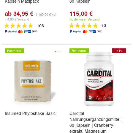
Kapseln Maxipack
60 Kapseln
ab 34,95 €
115,00 €
(1.165,00 €/kg)
+ 4,90 € Versand
Kostenloser Versand
106
13
Bestseller
Bestseller
- 41%
Insumed Phytoshake Basic
Cardital
Nahrungsergänzungsmittel |
60 Kapseln | Cranberry-
extrakt, Magnesium