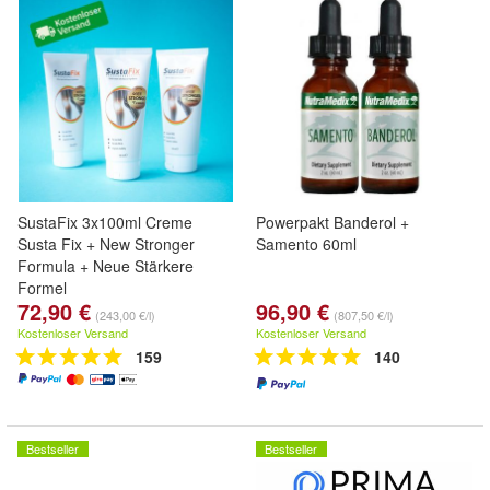
SustaFix 3x100ml Creme
Powerpakt Banderol +
Susta Fix + New Stronger
Samento 60ml
Formula + Neue Stärkere
Formel
72,90 €
96,90 €
Pflanzlich. Natürlich. Wirksam
(243,00 €/l)
(807,50 €/l)
Kostenloser Versand
Kostenloser Versand
159
140
Bestseller
Bestseller