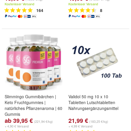
Kostenloser Versand
Kostenloser Versand
164
8
Slimmingo Gummibärchen |
Validol 50 mg 10 x 10
Keto Fruchtgummies |
Tabletten Lutschtabletten
natürliches Pflanzenaroma | 60
Nahrungsergänzungsmittel
Gummis
ab 39,95 €
21,99 €
(221,94 €/kg)
(183,25 €/kg)
+ 4,90 € Versand
+ 4,99 € Versand