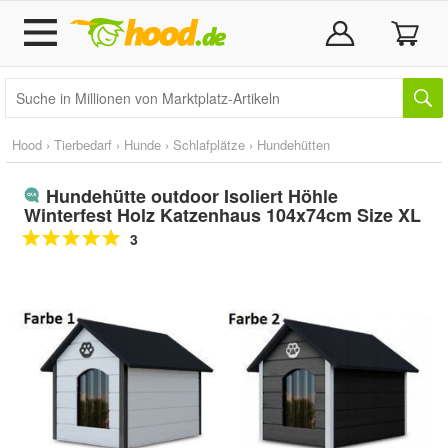
Hood
›
Tierbedarf
›
Hunde
›
Schlafplätze
›
Hundehütten
Hundehütte outdoor Isoliert Höhle
Winterfest Holz Katzenhaus 104x74cm Size XL
3