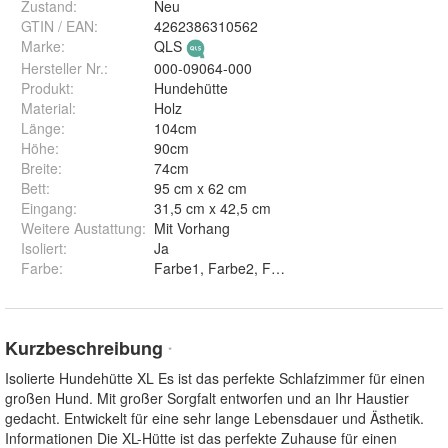
Zustand:
Neu
GTIN / EAN:
4262386310562
Marke:
QLS
Hersteller Nr.:
000-09064-000
Produkt
:
Hundehütte
Material
:
Holz
Länge
:
104cm
Höhe
:
90cm
Breite
:
74cm
Bett
:
95 cm x 62 cm
Eingang
:
31,5 cm x 42,5 cm
Weitere Austattung
:
Mit Vorhang
Isoliert
:
Ja
Farbe
:
Kurzbeschreibung
*
Isolierte Hundehütte XL Es ist das perfekte Schlafzimmer für einen
großen Hund. Mit großer Sorgfalt entworfen und an Ihr Haustier
gedacht. Entwickelt für eine sehr lange Lebensdauer und Ästhetik.
Informationen Die XL-Hütte ist das perfekte Zuhause für einen