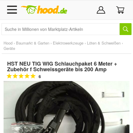
Hood
›
Baumarkt & Garten
›
Elektrowerkzeuge
›
Löten & Schweißen
›
Geräte
HST NEU TIG WIG Schlauchpaket 6 Meter +
Zubehör f Schweissgeräte bis 200 Amp
6