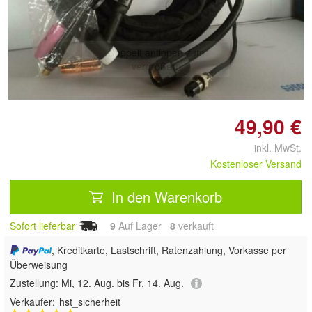
Doppelt antippen zum
vergrößern
49,90 €
inkl. MwSt.
Kostenloser Versand
In den Warenkorb
Sofort lieferbar
9
Auf Lager
8
 verkauft
, Kreditkarte, Lastschrift, Ratenzahlung, Vorkasse per
Überweisung
Zustellung:
Mi, 12. Aug. bis Fr, 14. Aug.
Verkäufer:
hst_sicherheit