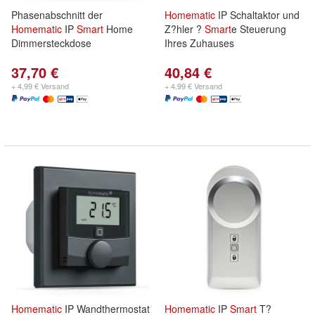
Phasenabschnitt der
Homematic
IP Schaltaktor und
Homematic
IP
Smart
Home
Z?hler ?
Smart
e Steuerung
Dimmersteckdose
Ihres Zuhauses
37,70 €
40,84 €
+ 4,99 € Versand
+ 4,99 € Versand
Homematic
IP Wandthermostat
Homematic
IP
Smart
T?