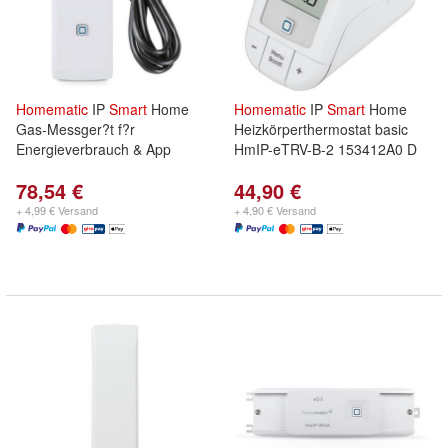
Homematic
IP
Smart
Home
Homematic
IP
Smart
Home
Gas-Messger?t f?r
Heizkörperthermostat basic
Energieverbrauch & App
HmIP-eTRV-B-2 153412A0 D
78,54 €
44,90 €
+ 4,99 € Versand
+ 4,90 € Versand