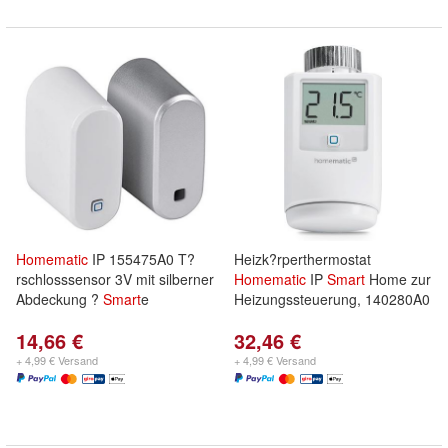
Homematic
IP 155475A0 T?
Heizk?rperthermostat
rschlosssensor 3V mit silberner
Homematic
IP
Smart
Home zur
Abdeckung ?
Smart
e
Heizungssteuerung, 140280A0
14,66 €
32,46 €
+ 4,99 € Versand
+ 4,99 € Versand