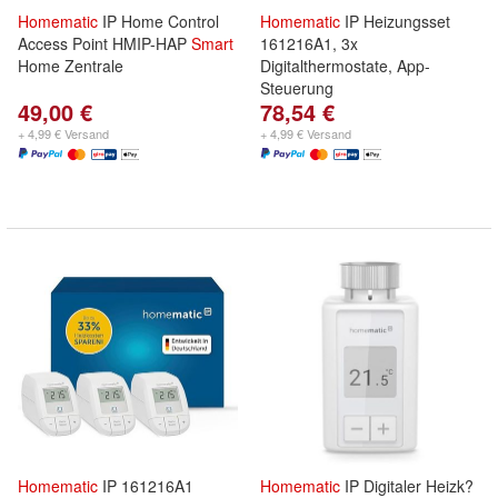
Homematic
IP Home Control
Homematic
IP Heizungsset
Access Point HMIP-HAP
Smart
161216A1, 3x
Home Zentrale
Digitalthermostate, App-
Steuerung
49,00 €
78,54 €
+ 4,99 € Versand
+ 4,99 € Versand
Homematic
IP 161216A1
Homematic
IP Digitaler Heizk?