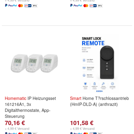
+ 4,99 € Versand
+ 4,99 € Versand
Homematic
IP Heizungsset
Smart
Home T?rschlossantrieb
161216A1, 3x
(HmIP-DLD-A) (anthrazit)
Digitalthermostate, App-
Steuerung
70,16 €
101,58 €
+ 4,99 € Versand
+ 4,99 € Versand