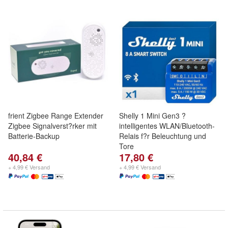
frient Zigbee Range Extender
Shelly 1 Mini Gen3 ?
Zigbee Signalverst?rker mit
intelligentes WLAN/Bluetooth-
Batterie-Backup
Relais f?r Beleuchtung und
Tore
40,84 €
17,80 €
+ 4,99 € Versand
+ 4,99 € Versand