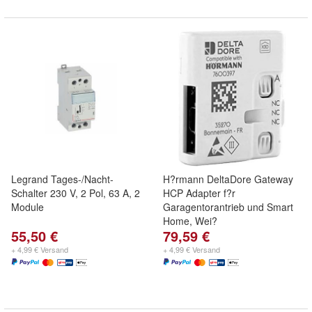
Legrand Tages-/Nacht-
H?rmann DeltaDore Gateway
Schalter 230 V, 2 Pol, 63 A, 2
HCP Adapter f?r
Module
Garagentorantrieb und Smart
Home, Wei?
55,50 €
79,59 €
+ 4,99 € Versand
+ 4,99 € Versand