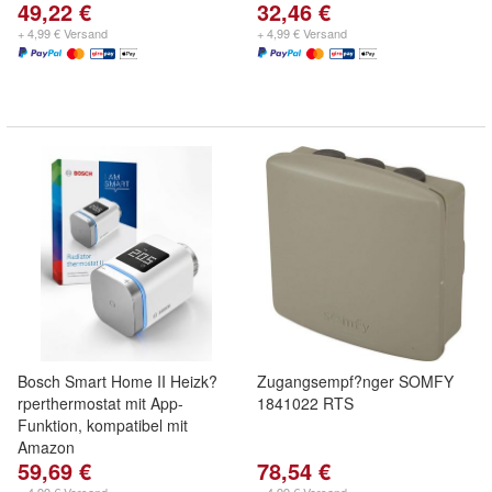
49,22 €
32,46 €
+ 4,99 € Versand
+ 4,99 € Versand
Bosch Smart Home II Heizk?
Zugangsempf?nger SOMFY
rperthermostat mit App-
1841022 RTS
Funktion, kompatibel mit
Amazon
59,69 €
78,54 €