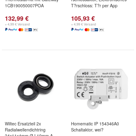
1CB190050007POA
T?rschloss: T?r per App
132,99 €
105,93 €
+ 4,99 € Versand
+ 4,99 € Versand
Wiltec Ersatzteil 2x
Homematic IP 154346A0
Radialwellendichtring
Schaltaktor, wei?
24x11x4mm Ø I 10mm A