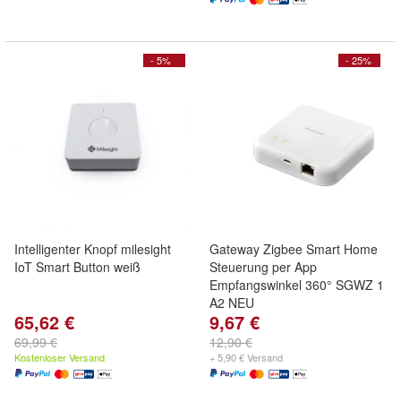
- 5%
- 25%
Intelligenter Knopf milesight
Gateway Zigbee Smart Home
IoT Smart Button weiß
Steuerung per App
Empfangswinkel 360° SGWZ 1
A2 NEU
65,62 €
9,67 €
69,99 €
12,90 €
Kostenloser Versand
+ 5,90 € Versand