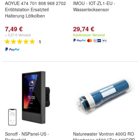
AOYUE 474 701 808 968 2702
IMOU - IOT-ZL1-EU -
Entlötstation Ersatzteil
Wasserlecksensor
Halterung Lötkolben
7,49 €
29,74 €
+ 3,27 € Versand
Kostenloser Versand
1
Sonoff - NSPanel-US -
Naturewater Vontron 400G RO