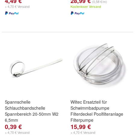
4,49 €
28,99 €
(0,58 €/m)
+ 4,70 € Versand
Kostenloser Versand
Spannschelle
Wiltec Ersatzteil für
Schlauchbandschelle
Schwimmbadpumpe
Spannbereich 20-50mm W2
Filterdeckel Poolfilteranlage
6,5mm
Filterpumpe
0,39 €
15,99 €
+ 4,70 € Versand
+ 4,70 € Versand