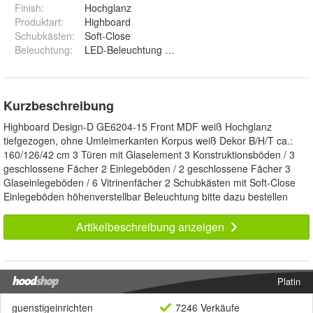
Finish
:
Hochglanz
Produktart
:
Highboard
Schubkästen
:
Soft-Close
Beleuchtung
:
LED-Beleuchtung Set 1 und Ohne Beleuchtung
Kurzbeschreibung
Highboard Design-D GE6204-15 Front MDF weiß Hochglanz
tiefgezogen, ohne Umleimerkanten Korpus weiß Dekor B/H/T ca.:
160/126/42 cm 3 Türen mit Glaselement 3 Konstruktionsböden / 3
geschlossene Fächer 2 Einlegeböden / 2 geschlossene Fächer 3
Glaseinlegeböden / 6 Vitrinenfächer 2 Schubkästen mit Soft-Close
Einlegeböden höhenverstellbar Beleuchtung bitte dazu bestellen
Artikelbeschreibung anzeigen
Platin
guenstigeinrichten
7246 Verkäufe