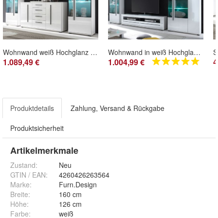
Wohnwand weiß Hochglanz Schrankwand Sideboard 2x Vitrine 290 cm Design-D, Soft-Close
Wohnwand in weiß Hochglanz Schrankwand Wohnzimmer 4-tlg Design-D 350 cm
1.089,49 €
1.004,99 €
4
Produktdetails
Zahlung, Versand & Rückgabe
Produktsicherheit
Artikelmerkmale
Zustand:
Neu
GTIN / EAN:
4260426263564
Marke:
Furn.Design
Breite
:
160 cm
Höhe
:
126 cm
Farbe
:
weiß