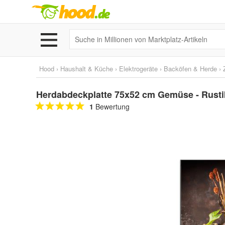
Hood
›
Haushalt & Küche
›
Elektrogeräte
›
Backöfen & Herde
›
Herdabdeckplatte 75x52 cm Gemüse - Rustik
1
Bewertung