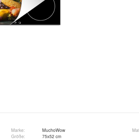
Marke:
MuchoWow
Mat
Größe
:
75x52 cm