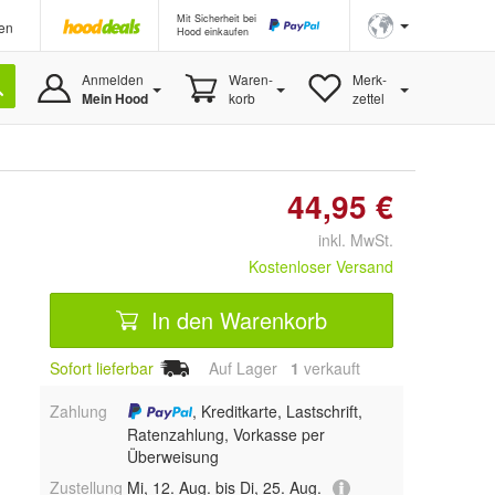
Mit Sicherheit bei
en
Hood einkaufen
Anmelden
Waren-
Merk-
Mein Hood
korb
zettel
44,95 €
inkl. MwSt.
Kostenloser Versand
In den Warenkorb
Sofort lieferbar
Auf Lager
1
 verkauft
Zahlung
, Kreditkarte, Lastschrift,
Ratenzahlung, Vorkasse per
Überweisung
Zustellung
Mi, 12. Aug. bis Di, 25. Aug.