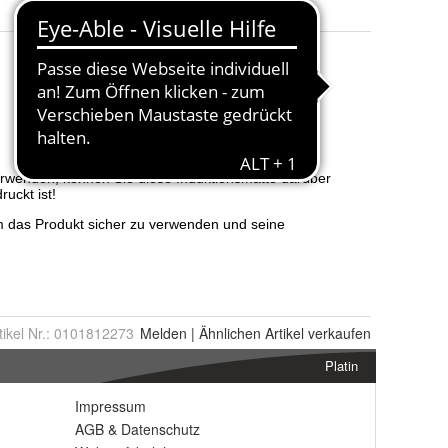
tikel Nr.:
0101812273
Melden
|
Ähnlichen
Artikel verkaufen
Platin
Impressum
AGB
&
Datenschutz