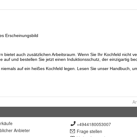
Ar
rkäufe
+4944180053007
lich
er Anbieter
Frage stellen